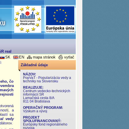
R realizovaný v rámci Operačného programu Výskum a Vývoj
SK
EN
mapa stránok
vytlač
a
Základné údaje
i
NÁZOV:
PopVaT - Popularizácia vedy a
ieho, čo
techniky na Slovensku
novembra
REALIZUJE:
jímavých
Centrum vedecko-technických
rejnosti
informácií SR
Lamačská cesta 8/A
811 04 Bratislava
otvorená
OPERAČNÝ PROGRAM:
nosti, a
Výskum a vývoj
lastí sa
PROJEKT
val vedy
SPOLUFINANCOVANÝ:
dátorov.
Európsky fond regionálneho
rozvoja