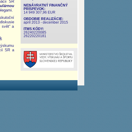
mácii SR
ulárnou
NENÁVRATNÝ FINANČNÝ
PRÍSPEVOK:
legami.
14 949 307,96 EUR
skutoční
OBDOBIE REALIZÁCIE:
diskusie
apríl 2013 - december 2015
 svět“ a
ITMS KÓDY:
26240220085
26220220181
k
 výskumu
cií SR a