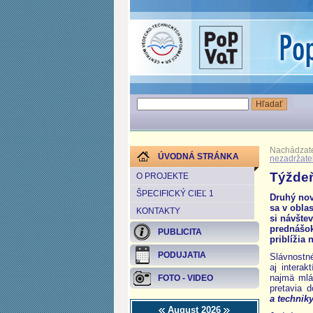
Nachádzate
ÚVODNÁ STRÁNKA
nezadržateľ
Týždeň
O PROJEKTE
ŠPECIFICKÝ CIEĽ 1
Druhý nov
sa v obla
KONTAKTY
si návšte
prednášok
PUBLICITA
priblížia
PODUJATIA
Slávnostné
aj intera
najmä mlá
FOTO - VIDEO
pretavia 
a technik
August 2026