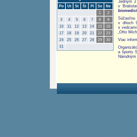
Jedným z 
v Bratisl
Po
Ut
St
Št
Pi
So
Ne
biomedic
1
2
Súčasťou 
3
4
5
6
7
8
9
v dňoch 9
10
11
12
13
14
15
16
s vedcami 
„Otto Wicht
17
18
19
20
21
22
23
Viac infor
24
25
26
27
28
29
30
31
Organizát
a športu 
Národným c