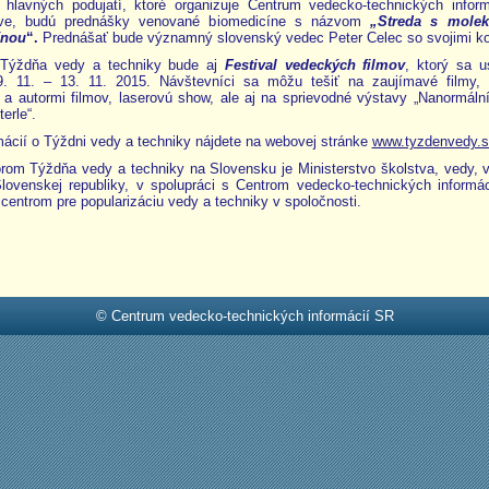
hlavných podujatí, ktoré organizuje Centrum vedecko-technických infor
ave, budú prednášky venované biomedicíne s názvom
„Streda s molek
ínou
“.
Prednášať bude významný slovenský vedec Peter Celec so svojimi ko
Týždňa vedy a techniky bude aj
Festival vedeckých filmov
, ktorý sa u
. 11. – 13. 11. 2015. Návštevníci sa môžu tešiť na zaujímavé filmy, 
a autormi filmov, laserovú show, ale aj na sprievodné výstavy „Nanormální
erle“.
mácií o Týždni vedy a techniky nájdete na webovej stránke
www.tyzdenvedy.s
orom Týždňa vedy a techniky na Slovensku je Ministerstvo školstva, vedy,
Slovenskej republiky, v spolupráci s Centrom vedecko-technických informá
entrom pre popularizáciu vedy a techniky v spoločnosti.
© Centrum vedecko-technických informácií SR