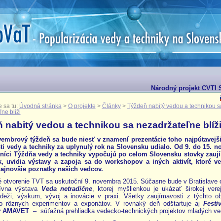
Národný projekt CVTI S
 sa tu:
Úvodná stránka
>
O projekte
>
Články
>
Týždeň nabitý vedou a technikou s
ne blíži
 nabitý vedou a technikou sa nezadržateľne blíž
embrový týždeň sa bude niesť v znamení prezentácie toho najpútavejš
sti vedy a techniky za uplynulý rok na Slovensku udialo. Od 9. do 15. 
vníci Týždňa vedy a techniky vypočujú po celom Slovensku stovky zau
, uvidia výstavy a zapoja sa do workshopov a iných aktivít, ktoré ve
 najnovšie poznatky našich vedcov.
 otvorenie TVT sa uskutoční 9. novembra 2015. Súčasne bude v Bratislave 
ktívna výstava
Veda netradične
, ktorej myšlienkou je ukázať širokej verej
deži, výskum, vývoj a inovácie v praxi. Všetky zaujímavosti z týchto ob
do rôznych experimentov a exponátov. V rovnaký deň odštartuje aj
Festi
y
AMAVET
– súťažná prehliadka vedecko-technických projektov mladých ve