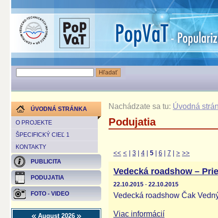
Nachádzate sa tu:
Úvodná strá
ÚVODNÁ STRÁNKA
Podujatia
O PROJEKTE
ŠPECIFICKÝ CIEĽ 1
KONTAKTY
<<
<
|
3
|
4
|
5
|
6
|
7
|
>
>>
PUBLICITA
Vedecká roadshow – Prie
PODUJATIA
22.10.2015
-
22.10.2015
FOTO - VIDEO
Vedecká roadshow Čak Vednýo
Viac informácií
August 2026