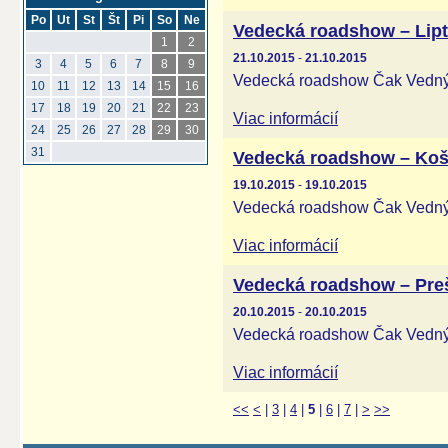
Po
Ut
St
Št
Pi
So
Ne
Vedecká roadshow – Lip
1
2
21.10.2015
-
21.10.2015
3
4
5
6
7
8
9
Vedecká roadshow Čak Vednýo
10
11
12
13
14
15
16
17
18
19
20
21
22
23
Viac informácií
24
25
26
27
28
29
30
31
Vedecká roadshow – Koš
19.10.2015
-
19.10.2015
Vedecká roadshow Čak Vednýo
Viac informácií
Vedecká roadshow – Pre
20.10.2015
-
20.10.2015
Vedecká roadshow Čak Vednýo
Viac informácií
<<
<
|
3
|
4
|
5
|
6
|
7
|
>
>>