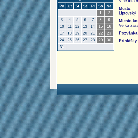
Viac info 
Po
Ut
St
Št
Pi
So
Ne
Mesto:
Liptovský 
1
2
3
4
5
6
7
8
9
Miesto ko
Veľká zasa
10
11
12
13
14
15
16
Pozvánka
17
18
19
20
21
22
23
24
25
26
27
28
29
30
Prihlášky 
31