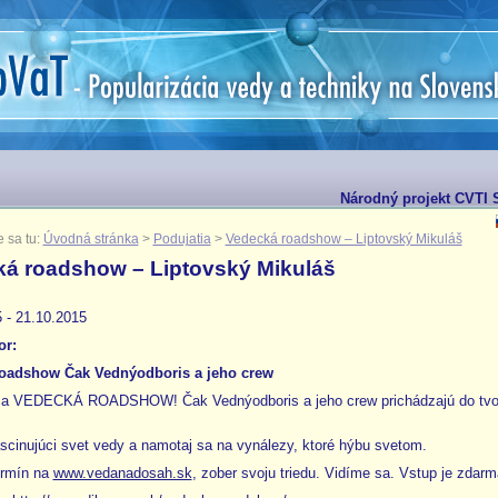
Národný projekt CVTI S
 sa tu:
Úvodná stránka
>
Podujatia
>
Vedecká roadshow – Liptovský Mikuláš
á roadshow – Liptovský Mikuláš
 - 21.10.2015
or:
oadshow Čak Vednýodboris a jeho crew
úca VEDECKÁ ROADSHOW!
Čak Vednýodboris a jeho crew
prichádzajú do tvo
scinujúci svet vedy a namotaj
sa na vynálezy, ktoré hýbu svetom.
ermín na
www.vedanadosah.sk
,
zober svoju triedu. Vidíme sa.
Vstup je zdarm