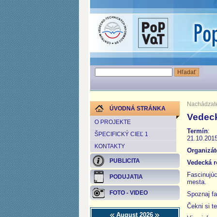
Nachádzate
ÚVODNÁ STRÁNKA
Vedeck
O PROJEKTE
Termín
:
ŠPECIFICKÝ CIEĽ 1
21.10.2015
KONTAKTY
Organizát
PUBLICITA
Vedecká r
Fascinuj
PODUJATIA
mesta.
FOTO - VIDEO
Spoznaj fa
Čekni si t
August 2026