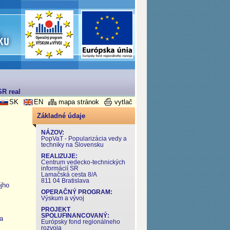
R realizovaný v rámci Operačného programu Výskum a Vývoj
SK
EN
mapa stránok
vytlač
Základné údaje
NÁZOV:
PopVaT - Popularizácia vedy a
techniky na Slovensku
REALIZUJE:
Centrum vedecko-technických
informácií SR
Lamačská cesta 8/A
811 04 Bratislava
jho
OPERAČNÝ PROGRAM:
Výskum a vývoj
PROJEKT
SPOLUFINANCOVANÝ:
a
Európsky fond regionálneho
rozvoja