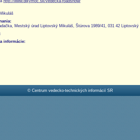
na
http://www.dikymoc.sk/vedecka-roadshow/
Mikuláš
nania:
dačka, Mestský úrad Liptovský Mikuláš, Štúrova 1989/41, 031 42 Liptovský
:
a informácie:
© Centrum vedecko-technických informácií SR