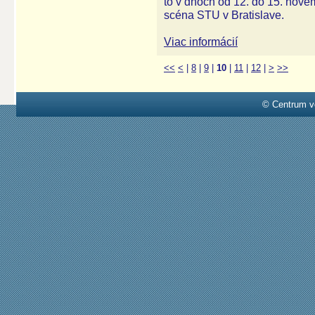
to v dňoch od 12. do 15. nove
scéna STU v Bratislave.
Viac informácií
<<
<
|
8
|
9
|
10
|
11
|
12
|
>
>>
© Centrum v