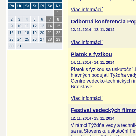
Po
Ut
St
Št
Pi
So
Ne
Viac informácií
1
2
3
4
5
6
7
8
Odborná konferencia Po
9
10
11
12
13
14
15
12. 11. 2014
-
12. 11. 2014
16
17
18
19
20
21
22
23
24
25
26
27
28
29
Viac informácií
30
31
Piatok s fyzikou
14. 11. 2014
-
14. 11. 2014
Piatok s fyzikou sa uskutoční
hlavných podujatí Týždňa ved
Centre vedecko-technických i
Bratislave.
Viac informácií
Festival vedeckých filmo
12. 11. 2014
-
15. 11. 2014
V rámci Týždňa vedy a technik
sa na Slovensku uskutoční Fes