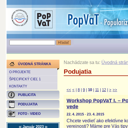
Nachádzate sa tu:
Úvodná strá
ÚVODNÁ STRÁNKA
Podujatia
O PROJEKTE
ŠPECIFICKÝ CIEĽ 1
KONTAKTY
<<
<
|
8
|
9
|
10
|
11
|
12
|
>
>>
PUBLICITA
Workshop PopVaT I. – Po
PODUJATIA
vede
FOTO - VIDEO
22. 4. 2015
-
23. 4. 2015
Chcete vedieť ako efektívne 
verejnosti? Máme pre Vás tipy
Január 2023