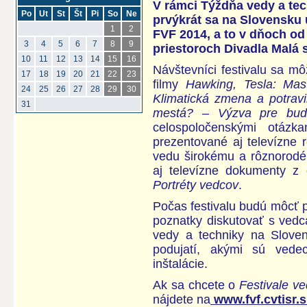
V rámci Týždňa vedy a tec
Po
Ut
St
Št
Pi
So
Ne
prvýkrát sa na Slovensku 
1
2
FVF 2014, a to v dňoch od
3
4
5
6
7
8
9
priestoroch Divadla Malá 
10
11
12
13
14
15
16
Návštevníci festivalu sa m
17
18
19
20
21
22
23
filmy
Hawking, Tesla: Mas
24
25
26
27
28
29
30
Klimatická zmena a potra
31
mestá? – Výzva pre bud
celospoločenskými otázk
prezentované aj televízne r
vedu širokému a rôznorodé
aj televízne dokumenty z
Portréty vedcov
.
Počas festivalu budú môcť 
poznatky diskutovať s ved
vedy a techniky na Slove
podujatí, akými sú vedec
inštalácie.
Ak sa chcete o
Festivale v
nájdete na
www.fvf.cvtisr.