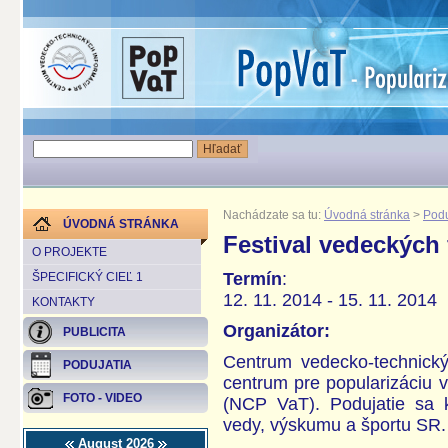
Nachádzate sa tu:
Úvodná stránka
>
Podu
ÚVODNÁ STRÁNKA
Festival vedeckých 
O PROJEKTE
Termín
:
ŠPECIFICKÝ CIEĽ 1
12. 11. 2014 - 15. 11. 2014
KONTAKTY
Organizátor:
PUBLICITA
Centrum vedecko-technick
PODUJATIA
centrum pre popularizáciu v
FOTO - VIDEO
(NCP VaT). Podujatie sa k
vedy, výskumu a športu SR.
August 2026