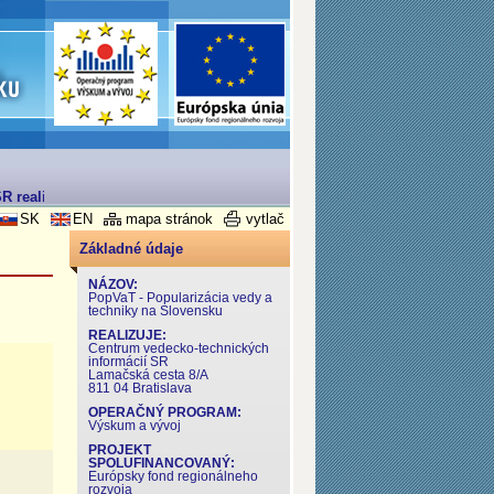
R realizovaný v rámci Operačného programu Výskum a Vývoj
SK
EN
mapa stránok
vytlač
Základné údaje
NÁZOV:
PopVaT - Popularizácia vedy a
techniky na Slovensku
REALIZUJE:
Centrum vedecko-technických
informácií SR
Lamačská cesta 8/A
811 04 Bratislava
OPERAČNÝ PROGRAM:
Výskum a vývoj
PROJEKT
SPOLUFINANCOVANÝ:
Európsky fond regionálneho
rozvoja