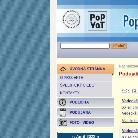
Nachádzate
ÚVODNÁ STRÁNKA
Podujat
O PROJEKTE
ŠPECIFICKÝ CIEĽ 1
<<
<
|
3
KONTAKTY
Vedecká
PUBLICITA
22.10.20
PODUJATIA
Vedecká 
Viac info
FOTO - VIDEO
Vedecká
Apríl 2022