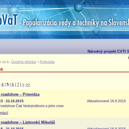
Národný projekt CVTI S
 sa tu:
Úvodná stránka
>
Podujatia
ia
|
4
|
5
|
6
|
7
|
>
>>
 roadshow – Prievidza
15
-
22.10.2015
Aktualizované 16.9.2015
roadshow Čak Vednýodboris a jeho crew
rmácií
 roadshow – Liptovský Mikuláš