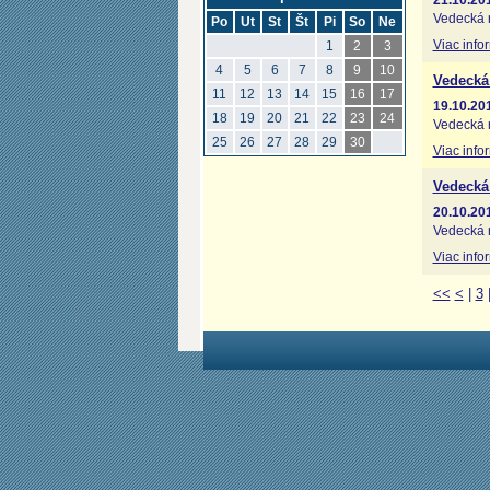
21.10.20
Vedecká 
Po
Ut
St
Št
Pi
So
Ne
Viac info
1
2
3
4
5
6
7
8
9
10
Vedecká
11
12
13
14
15
16
17
19.10.20
18
19
20
21
22
23
24
Vedecká 
25
26
27
28
29
30
Viac info
Vedecká
20.10.20
Vedecká 
Viac info
<<
<
|
3