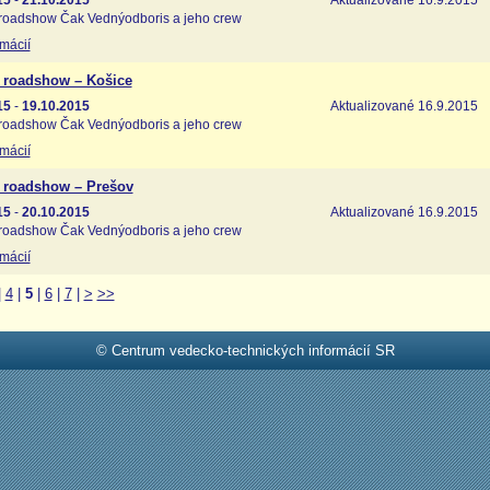
15
-
21.10.2015
Aktualizované 16.9.2015
roadshow Čak Vednýodboris a jeho crew
rmácií
 roadshow – Košice
15
-
19.10.2015
Aktualizované 16.9.2015
roadshow Čak Vednýodboris a jeho crew
rmácií
 roadshow – Prešov
15
-
20.10.2015
Aktualizované 16.9.2015
roadshow Čak Vednýodboris a jeho crew
rmácií
|
4
|
5
|
6
|
7
|
>
>>
© Centrum vedecko-technických informácií SR