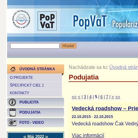
Nachádzate sa tu:
Úvodná strá
ÚVODNÁ STRÁNKA
Podujatia
O PROJEKTE
ŠPECIFICKÝ CIEĽ 1
KONTAKTY
<<
<
|
3
|
4
|
5
|
6
|
7
|
>
>>
PUBLICITA
Vedecká roadshow – Prie
PODUJATIA
22.10.2015
-
22.10.2015
FOTO - VIDEO
Vedecká roadshow Čak Vednýo
Viac informácií
Máj 2022