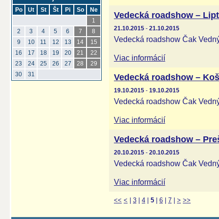
Po
Ut
St
Št
Pi
So
Ne
Vedecká roadshow – Lip
1
21.10.2015
-
21.10.2015
2
3
4
5
6
7
8
Vedecká roadshow Čak Vednýo
9
10
11
12
13
14
15
16
17
18
19
20
21
22
Viac informácií
23
24
25
26
27
28
29
30
31
Vedecká roadshow – Koš
19.10.2015
-
19.10.2015
Vedecká roadshow Čak Vednýo
Viac informácií
Vedecká roadshow – Pre
20.10.2015
-
20.10.2015
Vedecká roadshow Čak Vednýo
Viac informácií
<<
<
|
3
|
4
|
5
|
6
|
7
|
>
>>