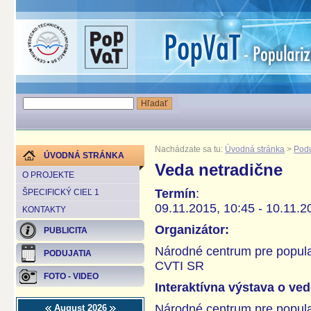
Nachádzate sa tu:
Úvodná stránka
>
Podu
ÚVODNÁ STRÁNKA
Veda netradične
O PROJEKTE
Termín
:
ŠPECIFICKÝ CIEĽ 1
09.11.2015, 10:45 - 10.11.2
KONTAKTY
Organizátor:
PUBLICITA
Národné centrum pre popular
PODUJATIA
CVTI SR
FOTO - VIDEO
Interaktívna výstava o ved
Národné centrum pre popular
August 2026