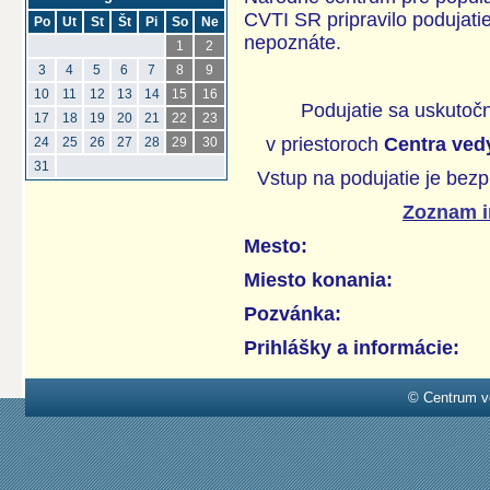
CVTI SR pripravilo podujatie
Po
Ut
St
Št
Pi
So
Ne
nepoznáte.
1
2
3
4
5
6
7
8
9
10
11
12
13
14
15
16
Podujatie sa uskutoč
17
18
19
20
21
22
23
v priestoroch
Centra vedy
24
25
26
27
28
29
30
31
Vstup na podujatie je bezp
Zoznam i
Mesto:
Miesto konania:
Pozvánka:
Prihlášky a informácie:
© Centrum v