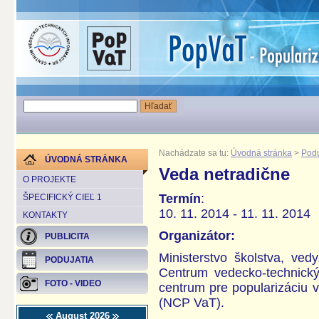
Nachádzate sa tu:
Úvodná stránka
>
Podu
ÚVODNÁ STRÁNKA
Veda netradične
O PROJEKTE
Termín
:
ŠPECIFICKÝ CIEĽ 1
10. 11. 2014 - 11. 11. 2014
KONTAKTY
Organizátor:
PUBLICITA
Ministerstvo školstva, v
PODUJATIA
Centrum vedecko-technick
FOTO - VIDEO
centrum pre popularizáciu v
(NCP VaT).
August 2026