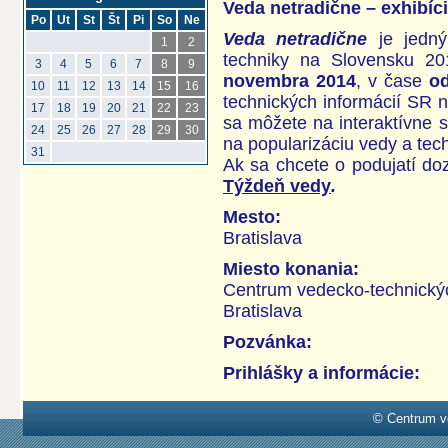
Veda netradične – exhibíc
Po
Ut
St
Št
Pi
So
Ne
Veda netradične
je jedn
1
2
techniky na Slovensku 2
3
4
5
6
7
8
9
novembra 2014
, v čase
od
10
11
12
13
14
15
16
technických informácií SR n
17
18
19
20
21
22
23
sa môžete na interaktívne 
24
25
26
27
28
29
30
na popularizáciu vedy a tech
31
Ak sa chcete o podujatí
doz
Týždeň vedy
.
Mesto:
Bratislava
Miesto konania:
Centrum vedecko-technickýc
Bratislava
Pozvánka:
Prihlášky a informácie:
© Centrum v