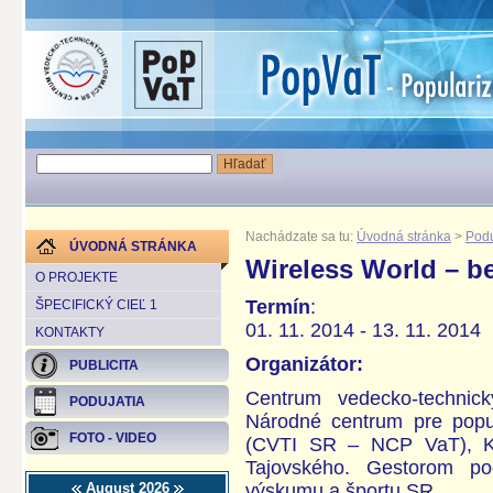
Nachádzate sa tu:
Úvodná stránka
>
Podu
ÚVODNÁ STRÁNKA
Wireless World – b
O PROJEKTE
Termín
:
ŠPECIFICKÝ CIEĽ 1
01. 11. 2014 - 13. 11. 2014
KONTAKTY
Organizátor:
PUBLICITA
Centrum vedecko-technick
PODUJATIA
Národné centrum pre popul
FOTO - VIDEO
(CVTI SR – NCP VaT), K
Tajovského. Gestorom podu
August 2026
výskumu a športu SR.