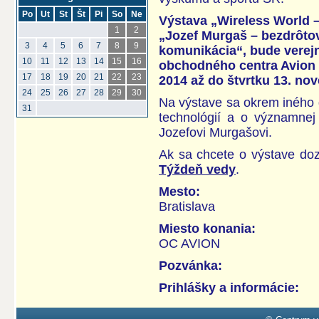
Po
Ut
St
Št
Pi
So
Ne
Výstava „Wireless World 
1
2
„Jozef Murgaš – bezdrôtová
3
4
5
6
7
8
9
komunikácia“, bude verejn
10
11
12
13
14
15
16
obchodného centra Avion
17
18
19
20
21
22
23
2014 až do štvrtku 13. no
24
25
26
27
28
29
30
Na výstave sa okrem iného d
31
technológií a o významnej
Jozefovi Murgašovi.
Ak sa chcete o výstave dozv
Týždeň vedy
.
Mesto:
Bratislava
Miesto konania:
OC AVION
Pozvánka:
Prihlášky a informácie: