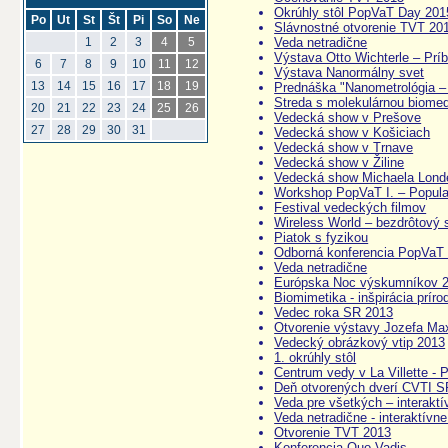
Okrúhly stôl PopVaT Day 201
Po
Ut
St
Št
Pi
So
Ne
Slávnostné otvorenie TVT 20
Veda netradične
1
2
3
4
5
Výstava Otto Wichterle – Prí
6
7
8
9
10
11
12
Výstava Nanormálny svet
13
14
15
16
17
18
19
Prednáška "Nanometrológia –
Streda s molekulárnou biomed
20
21
22
23
24
25
26
Vedecká show v Prešove
27
28
29
30
31
Vedecká show v Košiciach
Vedecká show v Trnave
Vedecká show v Žiline
Vedecká show Michaela Londe
Workshop PopVaT I. – Popula
Festival vedeckých filmov
Wireless World – bezdrôtový 
Piatok s fyzikou
Odborná konferencia PopVaT
Veda netradične
Európska Noc výskumníkov 
Biomimetika - inšpirácia príro
Vedec roka SR 2013
Otvorenie výstavy Jozefa Max
Vedecký obrázkový vtip 2013
1. okrúhly stôl
Centrum vedy v La Villette - 
Deň otvorených dverí CVTI S
Veda pre všetkých – interaktí
Veda netradične - interaktívn
Otvorenie TVT 2013
Konferencia Quo Vadis