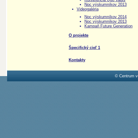
Noc výskumníkov 2013
Videogaléria
Noc výskumníkov 2014
Noc výskumníkov 2013
Kampaň Future Generation
O projekte
Špecifický cieľ 1
Kontakty
© Centrum v