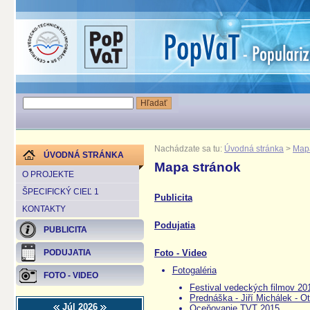
Nachádzate sa tu:
Úvodná stránka
>
Mapa
ÚVODNÁ STRÁNKA
Mapa stránok
O PROJEKTE
ŠPECIFICKÝ CIEĽ 1
Publicita
KONTAKTY
Podujatia
PUBLICITA
Foto - Video
PODUJATIA
Fotogaléria
FOTO - VIDEO
Festival vedeckých filmov 20
Prednáška - Jiří Michálek - Ot
Júl 2026
Oceňovanie TVT 2015