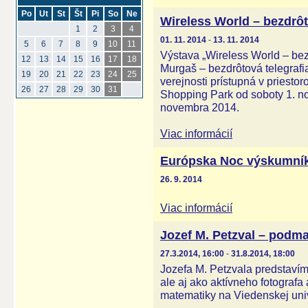
Po
Ut
St
Št
Pi
So
Ne
Wireless World – bezdrô
1
2
3
4
01. 11. 2014
-
13. 11. 2014
5
6
7
8
9
10
11
Výstava „Wireless World – bez
12
13
14
15
16
17
18
Murgaš – bezdrôtová telegrafi
19
20
21
22
23
24
25
verejnosti prístupná v priest
26
27
28
29
30
31
Shopping Park od soboty 1. no
novembra 2014.
Viac informácií
Európska Noc výskumní
26. 9. 2014
Viac informácií
Jozef M. Petzval – podma
27.3.2014, 16:00
-
31.8.2014, 18:00
Jozefa M. Petzvala predstavíme
ale aj ako aktívneho fotografa
matematiky na Viedenskej univ