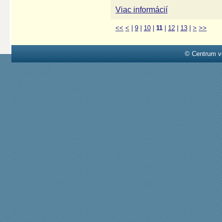
Viac informácií
<<
<
|
9
|
10
|
11
|
12
|
13
|
>
>>
© Centrum v