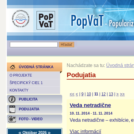
Nachádzate sa tu:
Úvodná strá
ÚVODNÁ STRÁNKA
Podujatia
O PROJEKTE
ŠPECIFICKÝ CIEĽ 1
KONTAKTY
<<
<
|
9
|
10
|
11
|
12
|
13
|
>
>>
PUBLICITA
Veda netradične
PODUJATIA
10. 11. 2014
-
11. 11. 2014
FOTO - VIDEO
Veda netradične – exhibície, 
Viac informácií
Október 2026